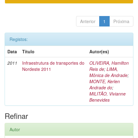
Anterior
1
Próxima
Registos:
Data
Título
Autor(es)
2011
Infraestrutura de transportes do
OLIVEIRA, Hamilton
Nordeste 2011
Reis de
;
LIMA,
Mônica de Andrade
;
MONTE, Kerlen
Andrade do
;
MILITÃO, Vivianne
Benevides
Refinar
Autor