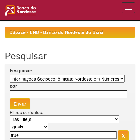
Skip
navigation
DSpace - BNB - Banco do Nordeste do Brasil
Pesquisar
Pesquisar:
por
Filtros correntes: