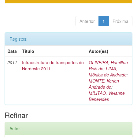
Anterior
1
Próxima
Registos:
Data
Título
Autor(es)
2011
Infraestrutura de transportes do
OLIVEIRA, Hamilton
Nordeste 2011
Reis de
;
LIMA,
Mônica de Andrade
;
MONTE, Kerlen
Andrade do
;
MILITÃO, Vivianne
Benevides
Refinar
Autor