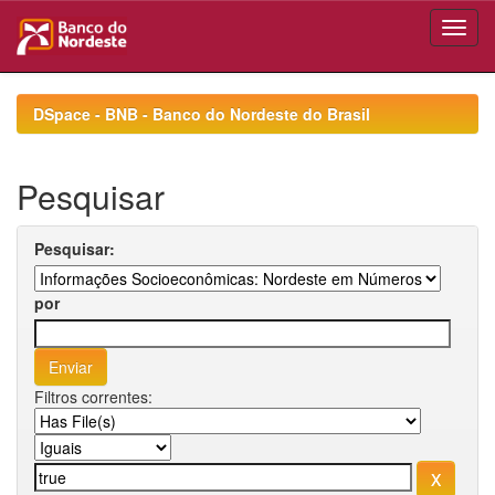
Skip
navigation
DSpace - BNB - Banco do Nordeste do Brasil
Pesquisar
Pesquisar:
por
Filtros correntes: