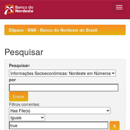
Skip
navigation
DSpace - BNB - Banco do Nordeste do Brasil
Pesquisar
Pesquisar:
por
Filtros correntes: