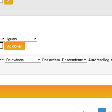
or:
Por ordem
Autores/Regi