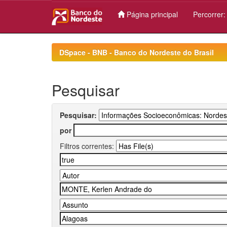
Página principal
Percorrer
Skip
navigation
DSpace - BNB - Banco do Nordeste do Brasil
Pesquisar
Pesquisar:
por
Filtros correntes: