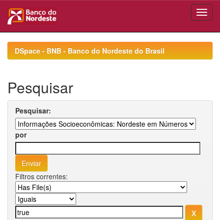
Skip
navigation
DSpace - BNB - Banco do Nordeste do Brasil
Pesquisar
Pesquisar:
por
Filtros correntes: