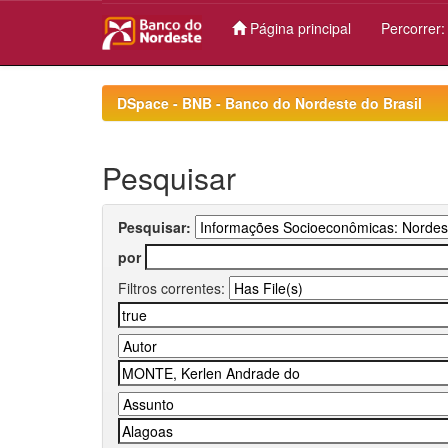
Página principal
Percorrer
Skip
navigation
DSpace - BNB - Banco do Nordeste do Brasil
Pesquisar
Pesquisar:
por
Filtros correntes: