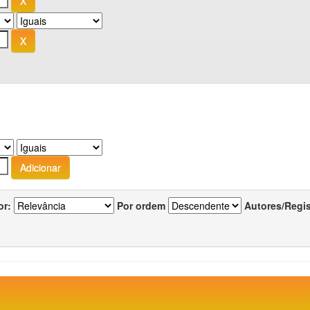
or:
Por ordem
Autores/Regi