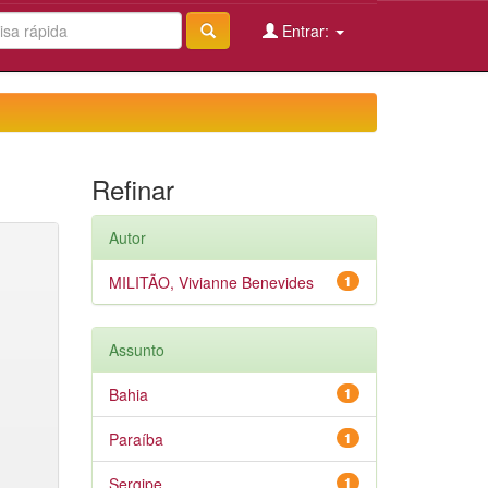
Entrar:
Refinar
Autor
MILITÃO, Vivianne Benevides
1
Assunto
Bahia
1
Paraíba
1
Sergipe
1