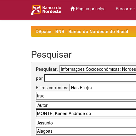
Página principal
Percorrer
Skip
navigation
DSpace - BNB - Banco do Nordeste do Brasil
Pesquisar
Pesquisar:
por
Filtros correntes: