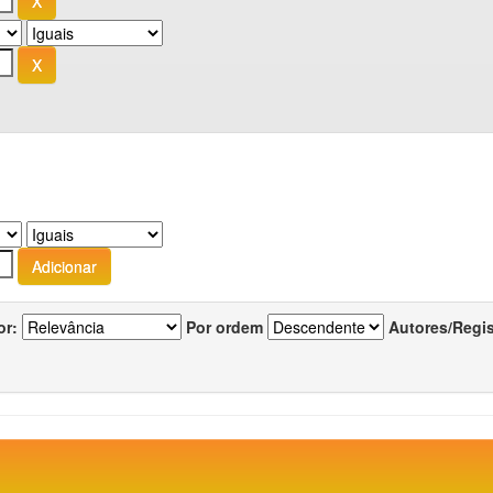
or:
Por ordem
Autores/Regi