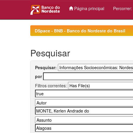
Página principal
Percorrer
Skip
navigation
DSpace - BNB - Banco do Nordeste do Brasil
Pesquisar
Pesquisar:
por
Filtros correntes: