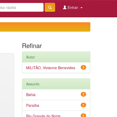
Entrar:
Refinar
Autor
MILITÃO, Vivianne Benevides
1
Assunto
Bahia
1
Paraíba
1
Rio Grande do Norte
1