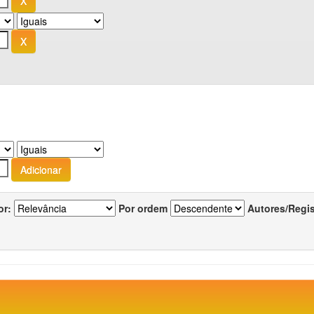
or:
Por ordem
Autores/Regi