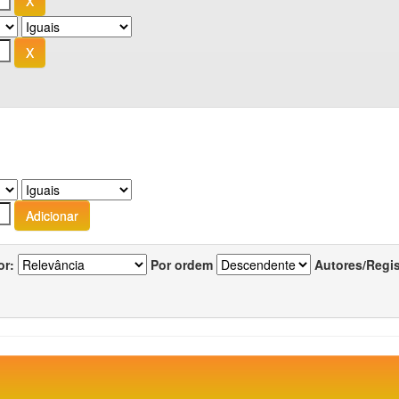
or:
Por ordem
Autores/Regi