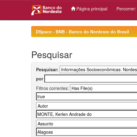
Página principal
Percorrer
Skip
navigation
DSpace - BNB - Banco do Nordeste do Brasil
Pesquisar
Pesquisar:
por
Filtros correntes: