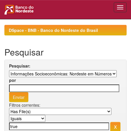
Skip
navigation
DSpace - BNB - Banco do Nordeste do Brasil
Pesquisar
Pesquisar:
por
Filtros correntes: