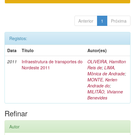
Anterior
1
Próxima
Registos:
Data
Título
Autor(es)
2011
Infraestrutura de transportes do
OLIVEIRA, Hamilton
Nordeste 2011
Reis de
;
LIMA,
Mônica de Andrade
;
MONTE, Kerlen
Andrade do
;
MILITÃO, Vivianne
Benevides
Refinar
Autor