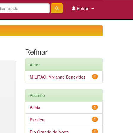
Entrar:
Refinar
Autor
MILITÃO, Vivianne Benevides
1
Assunto
Bahia
1
Paraíba
1
Rio Grande do Norte
1