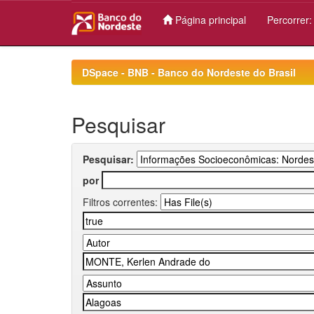
Página principal
Percorrer
Skip
navigation
DSpace - BNB - Banco do Nordeste do Brasil
Pesquisar
Pesquisar:
por
Filtros correntes: