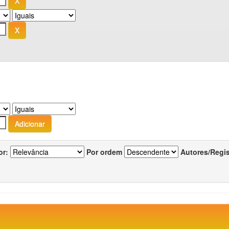
or:
Por ordem
Autores/Regi