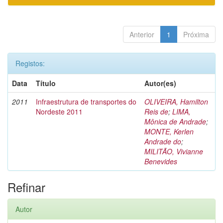
Anterior
1
Próxima
Registos:
Data
Título
Autor(es)
2011
Infraestrutura de transportes do
OLIVEIRA, Hamilton
Nordeste 2011
Reis de
;
LIMA,
Mônica de Andrade
;
MONTE, Kerlen
Andrade do
;
MILITÃO, Vivianne
Benevides
Refinar
Autor