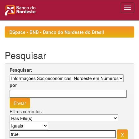
Skip
navigation
DSpace - BNB - Banco do Nordeste do Brasil
Pesquisar
Pesquisar:
por
Filtros correntes: