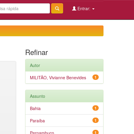
Entrar:
Refinar
Autor
MILITÃO, Vivianne Benevides
1
Assunto
Bahia
1
Paraíba
1
Pernambuco
1