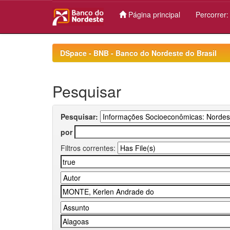
Página principal
Percorrer
Skip
navigation
DSpace - BNB - Banco do Nordeste do Brasil
Pesquisar
Pesquisar:
por
Filtros correntes: