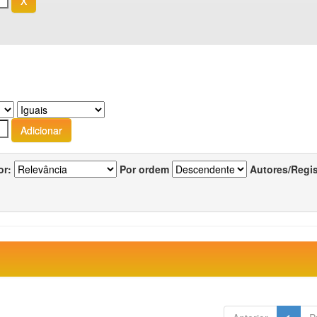
or:
Por ordem
Autores/Regi