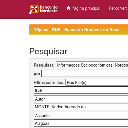
Página principal
Percorrer
Skip
navigation
DSpace - BNB - Banco do Nordeste do Brasil
Pesquisar
Pesquisar:
por
Filtros correntes: