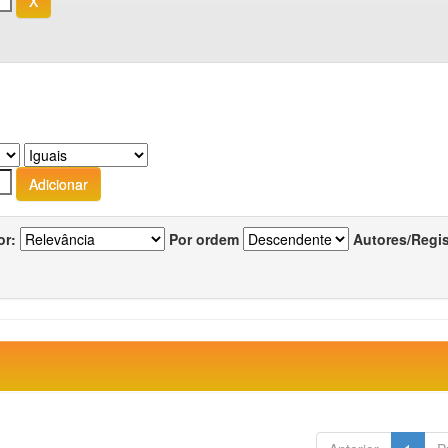
or:
Por ordem
Autores/Regi