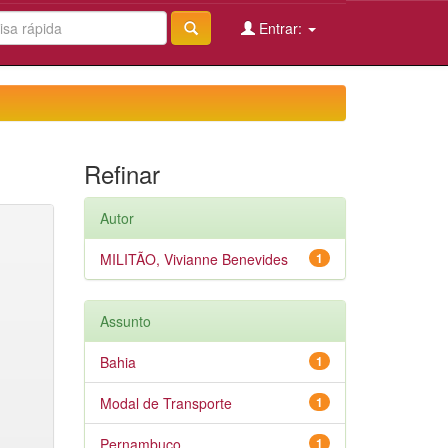
Entrar:
Refinar
Autor
MILITÃO, Vivianne Benevides
1
Assunto
Bahia
1
Modal de Transporte
1
Pernambuco
1