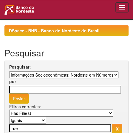
Skip
navigation
DSpace - BNB - Banco do Nordeste do Brasil
Pesquisar
Pesquisar:
por
Filtros correntes: