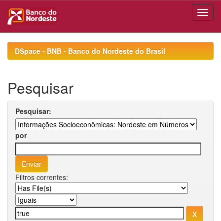
Skip
navigation
DSpace - BNB - Banco do Nordeste do Brasil
Pesquisar
Pesquisar:
por
Filtros correntes: