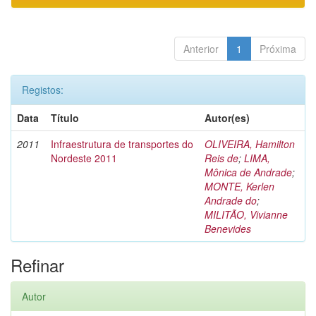
Anterior
1
Próxima
Registos:
Data
Título
Autor(es)
2011
Infraestrutura de transportes do
OLIVEIRA, Hamilton
Nordeste 2011
Reis de
;
LIMA,
Mônica de Andrade
;
MONTE, Kerlen
Andrade do
;
MILITÃO, Vivianne
Benevides
Refinar
Autor