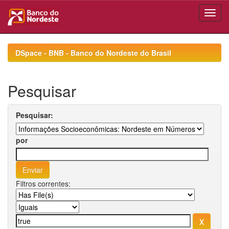
Skip
navigation
DSpace - BNB - Banco do Nordeste do Brasil
Pesquisar
Pesquisar:
por
Filtros correntes: