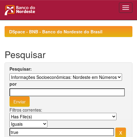
Skip
navigation
DSpace - BNB - Banco do Nordeste do Brasil
Pesquisar
Pesquisar:
por
Filtros correntes: