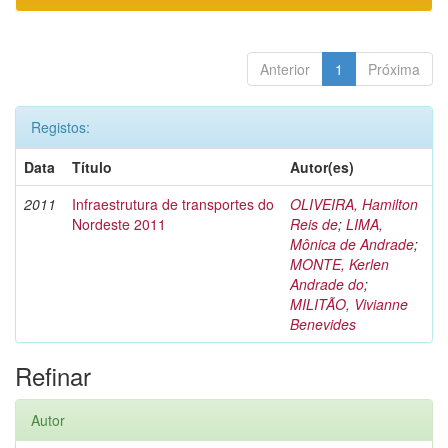
Anterior
1
Próxima
Registos:
Data
Título
Autor(es)
2011
Infraestrutura de transportes do
OLIVEIRA, Hamilton
Nordeste 2011
Reis de
;
LIMA,
Mônica de Andrade
;
MONTE, Kerlen
Andrade do
;
MILITÃO, Vivianne
Benevides
Refinar
Autor