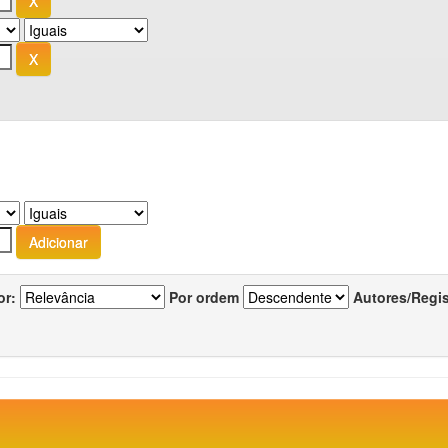
or:
Por ordem
Autores/Regi