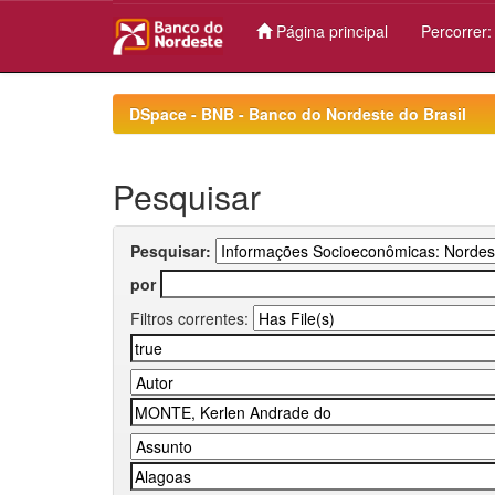
Página principal
Percorrer
Skip
navigation
DSpace - BNB - Banco do Nordeste do Brasil
Pesquisar
Pesquisar:
por
Filtros correntes: