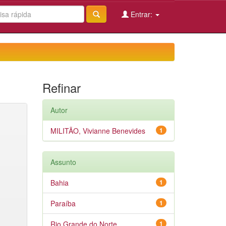
Entrar:
Refinar
Autor
MILITÃO, Vivianne Benevides
1
Assunto
Bahia
1
Paraíba
1
Rio Grande do Norte
1