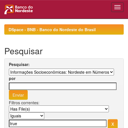
Skip
navigation
DSpace - BNB - Banco do Nordeste do Brasil
Pesquisar
Pesquisar:
por
Filtros correntes: