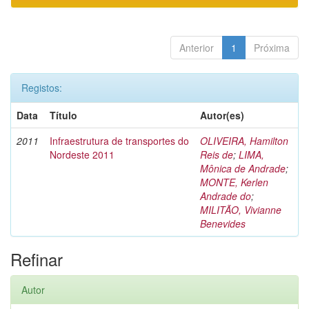
Anterior
1
Próxima
Registos:
Data
Título
Autor(es)
2011
Infraestrutura de transportes do
OLIVEIRA, Hamilton
Nordeste 2011
Reis de
;
LIMA,
Mônica de Andrade
;
MONTE, Kerlen
Andrade do
;
MILITÃO, Vivianne
Benevides
Refinar
Autor