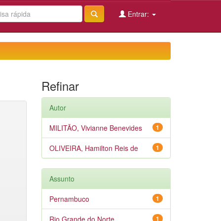
Entrar:
Refinar
Autor
MILITÃO, Vivianne Benevides
1
OLIVEIRA, Hamilton Reis de
1
Assunto
Pernambuco
1
Rio Grande do Norte
1