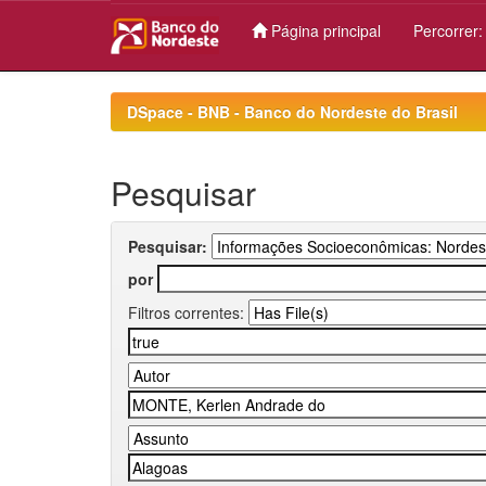
Página principal
Percorrer
Skip
navigation
DSpace - BNB - Banco do Nordeste do Brasil
Pesquisar
Pesquisar:
por
Filtros correntes: