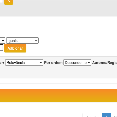
or:
Por ordem
Autores/Regi