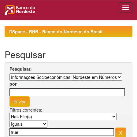
Skip
navigation
DSpace - BNB - Banco do Nordeste do Brasil
Pesquisar
Pesquisar:
por
Filtros correntes: