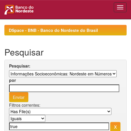
Skip
navigation
DSpace - BNB - Banco do Nordeste do Brasil
Pesquisar
Pesquisar:
por
Filtros correntes: