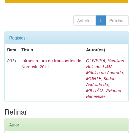
Anterior
1
Próxima
Registos:
Data
Título
Autor(es)
2011
Infraestrutura de transportes do
OLIVEIRA, Hamilton
Nordeste 2011
Reis de
;
LIMA,
Mônica de Andrade
;
MONTE, Kerlen
Andrade do
;
MILITÃO, Vivianne
Benevides
Refinar
Autor