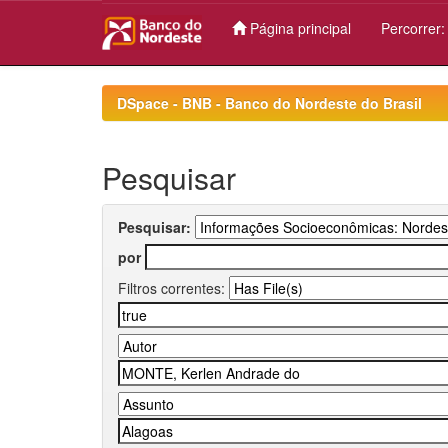
Página principal
Percorrer
Skip
navigation
DSpace - BNB - Banco do Nordeste do Brasil
Pesquisar
Pesquisar:
por
Filtros correntes: