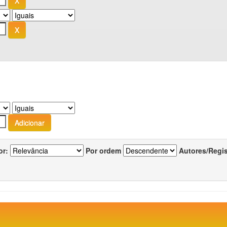
or:
Por ordem
Autores/Regi