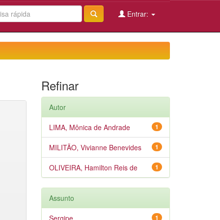
Entrar:
Refinar
Autor
LIMA, Mônica de Andrade
1
MILITÃO, Vivianne Benevides
1
OLIVEIRA, Hamilton Reis de
1
Assunto
Sergipe
1