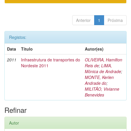
Anterior
1
Próxima
Registos:
Data
Título
Autor(es)
2011
Infraestrutura de transportes do
OLIVEIRA, Hamilton
Nordeste 2011
Reis de
;
LIMA,
Mônica de Andrade
;
MONTE, Kerlen
Andrade do
;
MILITÃO, Vivianne
Benevides
Refinar
Autor