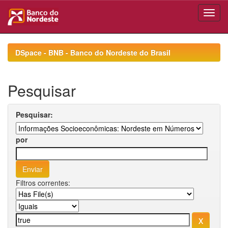
Skip
navigation
DSpace - BNB - Banco do Nordeste do Brasil
Pesquisar
Pesquisar:
por
Filtros correntes: