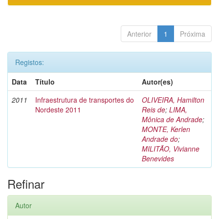
Anterior
1
Próxima
Registos:
Data
Título
Autor(es)
2011
Infraestrutura de transportes do
OLIVEIRA, Hamilton
Nordeste 2011
Reis de
;
LIMA,
Mônica de Andrade
;
MONTE, Kerlen
Andrade do
;
MILITÃO, Vivianne
Benevides
Refinar
Autor