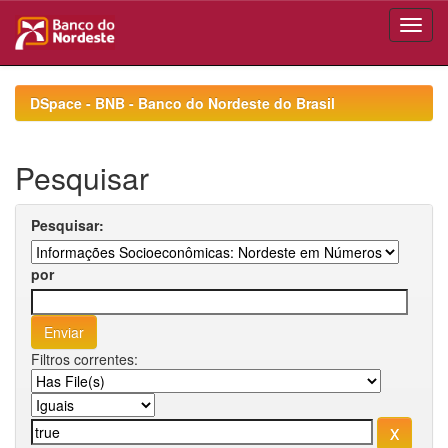
Skip
navigation
DSpace - BNB - Banco do Nordeste do Brasil
Pesquisar
Pesquisar:
por
Filtros correntes: