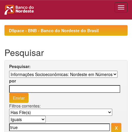
Skip
navigation
DSpace - BNB - Banco do Nordeste do Brasil
Pesquisar
Pesquisar:
por
Filtros correntes: