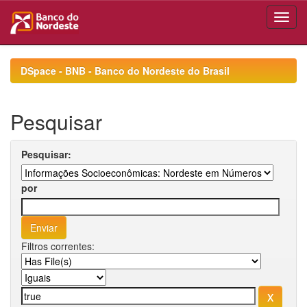
Skip
navigation
DSpace - BNB - Banco do Nordeste do Brasil
Pesquisar
Pesquisar:
por
Filtros correntes: