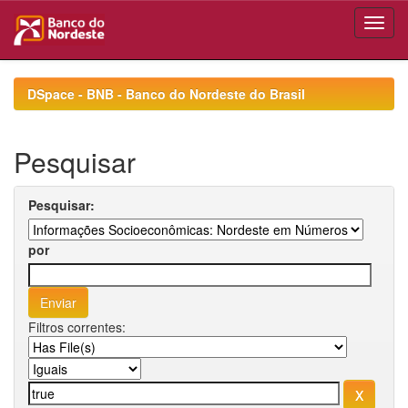
Skip
navigation
DSpace - BNB - Banco do Nordeste do Brasil
Pesquisar
Pesquisar:
por
Filtros correntes: