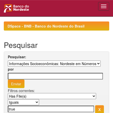
Skip
navigation
DSpace - BNB - Banco do Nordeste do Brasil
Pesquisar
Pesquisar:
por
Filtros correntes: