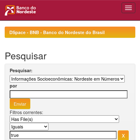
Skip
navigation
DSpace - BNB - Banco do Nordeste do Brasil
Pesquisar
Pesquisar:
por
Filtros correntes: