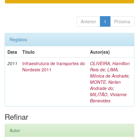
Anterior
1
Próxima
Registos:
Data
Título
Autor(es)
2011
Infraestrutura de transportes do
OLIVEIRA, Hamilton
Nordeste 2011
Reis de
;
LIMA,
Mônica de Andrade
;
MONTE, Kerlen
Andrade do
;
MILITÃO, Vivianne
Benevides
Refinar
Autor