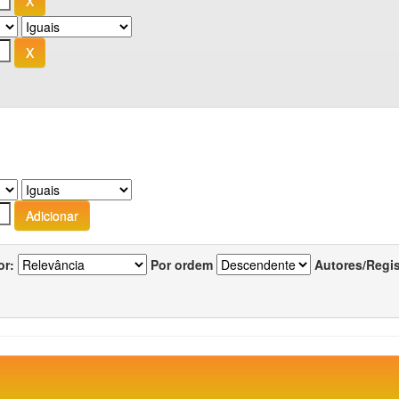
or:
Por ordem
Autores/Regi