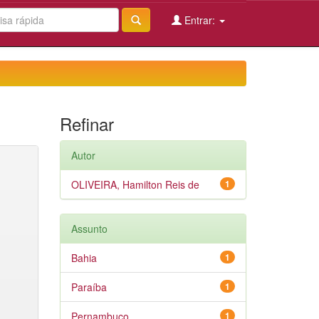
Entrar:
Refinar
Autor
OLIVEIRA, Hamilton Reis de
1
Assunto
Bahia
1
Paraíba
1
Pernambuco
1