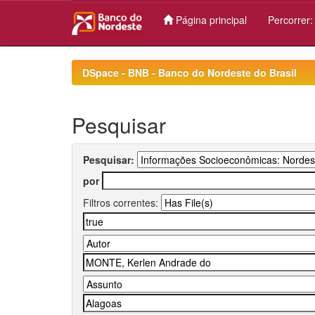
Página principal
Percorrer
Skip
navigation
DSpace - BNB - Banco do Nordeste do Brasil
Pesquisar
Pesquisar:
por
Filtros correntes: