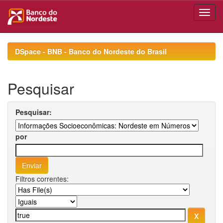
Skip
navigation
DSpace - BNB - Banco do Nordeste do Brasil
Pesquisar
Pesquisar:
por
Filtros correntes: