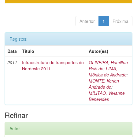
Anterior
1
Próxima
Registos:
Data
Título
Autor(es)
2011
Infraestrutura de transportes do
OLIVEIRA, Hamilton
Nordeste 2011
Reis de
;
LIMA,
Mônica de Andrade
;
MONTE, Kerlen
Andrade do
;
MILITÃO, Vivianne
Benevides
Refinar
Autor