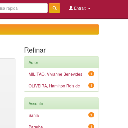
Entrar:
Refinar
Autor
MILITÃO, Vivianne Benevides
1
OLIVEIRA, Hamilton Reis de
1
Assunto
Bahia
1
Paraíba
1