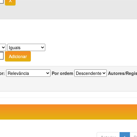
or:
Por ordem
Autores/Regi