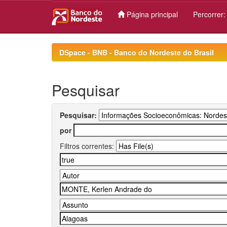
Página principal
Percorrer
Skip
navigation
DSpace - BNB - Banco do Nordeste do Brasil
Pesquisar
Pesquisar:
por
Filtros correntes: