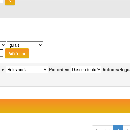
or:
Por ordem
Autores/Regi