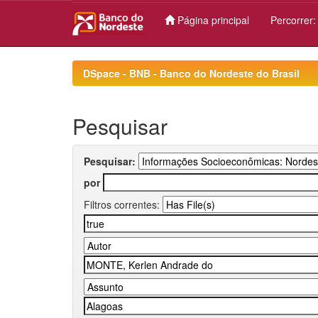
Página principal
Percorrer
Skip
navigation
DSpace - BNB - Banco do Nordeste do Brasil
Pesquisar
Pesquisar:
por
Filtros correntes: