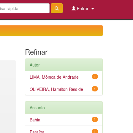
Entrar:
Refinar
Autor
LIMA, Mônica de Andrade
1
OLIVEIRA, Hamilton Reis de
1
Assunto
Bahia
1
Paraíba
1