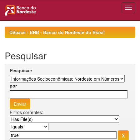
Skip
navigation
DSpace - BNB - Banco do Nordeste do Brasil
Pesquisar
Pesquisar:
por
Filtros correntes: