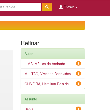
Entrar:
Refinar
Autor
LIMA, Mônica de Andrade
1
MILITÃO, Vivianne Benevides
1
OLIVEIRA, Hamilton Reis de
1
Assunto
Bahia
1