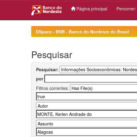
Página principal
Percorrer
Skip
navigation
DSpace - BNB - Banco do Nordeste do Brasil
Pesquisar
Pesquisar:
por
Filtros correntes: