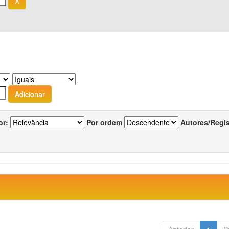
or:
Por ordem
Autores/Regi