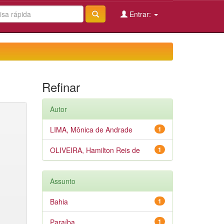
Entrar:
Refinar
Autor
LIMA, Mônica de Andrade
1
OLIVEIRA, Hamilton Reis de
1
Assunto
Bahia
1
Paraíba
1