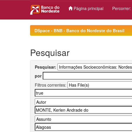
Página principal
Percorrer
Skip
navigation
DSpace - BNB - Banco do Nordeste do Brasil
Pesquisar
Pesquisar:
por
Filtros correntes: