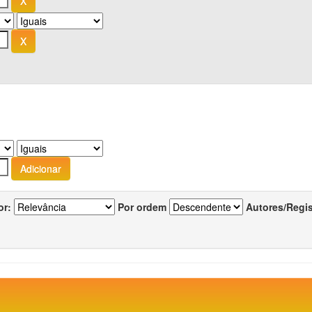
or:
Por ordem
Autores/Regi