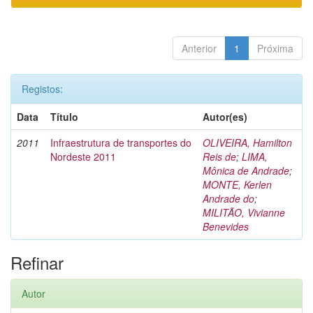
Anterior
1
Próxima
Registos:
Data
Título
Autor(es)
2011
Infraestrutura de transportes do
OLIVEIRA, Hamilton
Nordeste 2011
Reis de
;
LIMA,
Mônica de Andrade
;
MONTE, Kerlen
Andrade do
;
MILITÃO, Vivianne
Benevides
Refinar
Autor