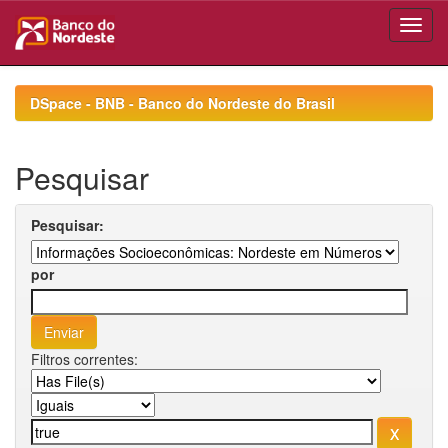
Skip
navigation
DSpace - BNB - Banco do Nordeste do Brasil
Pesquisar
Pesquisar:
por
Filtros correntes: