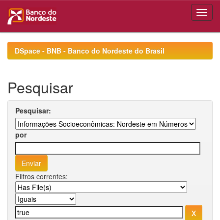
Skip
navigation
DSpace - BNB - Banco do Nordeste do Brasil
Pesquisar
Pesquisar:
por
Filtros correntes: