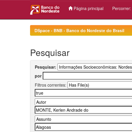
Página principal
Percorrer
Skip
navigation
DSpace - BNB - Banco do Nordeste do Brasil
Pesquisar
Pesquisar:
por
Filtros correntes: