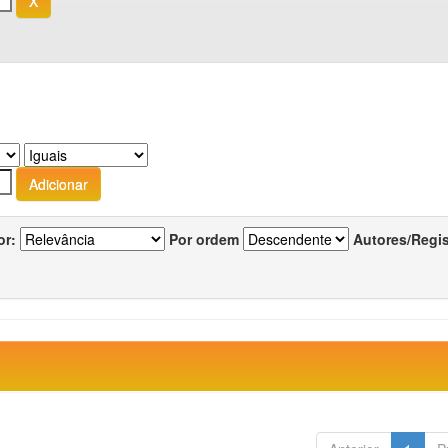
or:
Por ordem
Autores/Regi