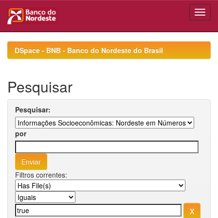
Skip
navigation
DSpace - BNB - Banco do Nordeste do Brasil
Pesquisar
Pesquisar:
por
Filtros correntes: