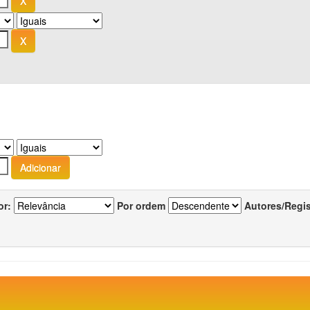
or:
Por ordem
Autores/Regi