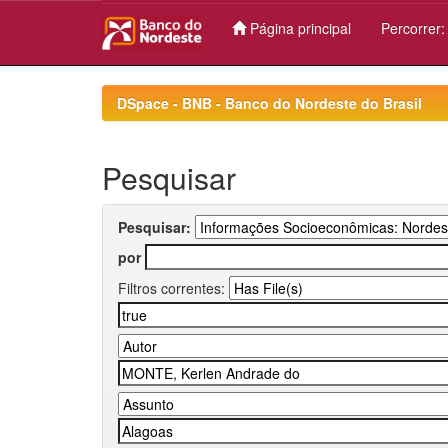
Página principal
Percorrer
Skip
navigation
DSpace - BNB - Banco do Nordeste do Brasil
Pesquisar
Pesquisar:
por
Filtros correntes: