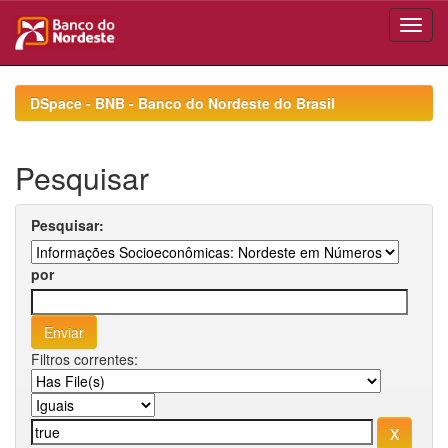
Skip
navigation
DSpace - BNB - Banco do Nordeste do Brasil
Pesquisar
Pesquisar:
por
Filtros correntes: