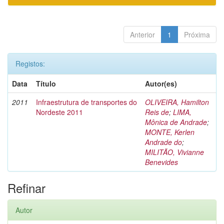
Anterior
1
Próxima
Registos:
Data
Título
Autor(es)
2011
Infraestrutura de transportes do
OLIVEIRA, Hamilton
Nordeste 2011
Reis de
;
LIMA,
Mônica de Andrade
;
MONTE, Kerlen
Andrade do
;
MILITÃO, Vivianne
Benevides
Refinar
Autor