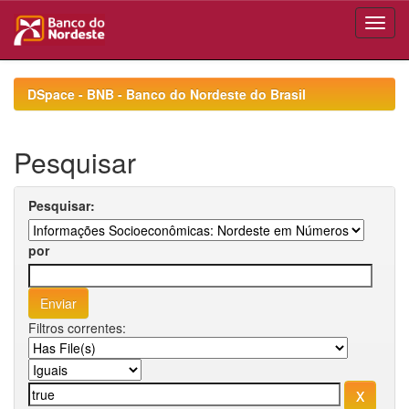
Skip
navigation
DSpace - BNB - Banco do Nordeste do Brasil
Pesquisar
Pesquisar:
por
Filtros correntes: