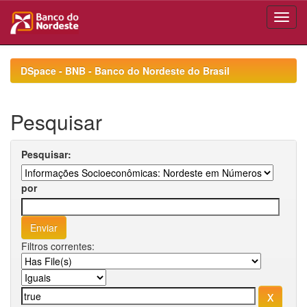
Skip
navigation
DSpace - BNB - Banco do Nordeste do Brasil
Pesquisar
Pesquisar:
por
Filtros correntes: