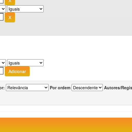
or:
Por ordem
Autores/Regi