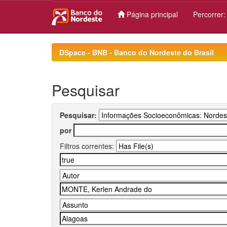
Página principal
Percorrer
Skip
navigation
DSpace - BNB - Banco do Nordeste do Brasil
Pesquisar
Pesquisar:
por
Filtros correntes: