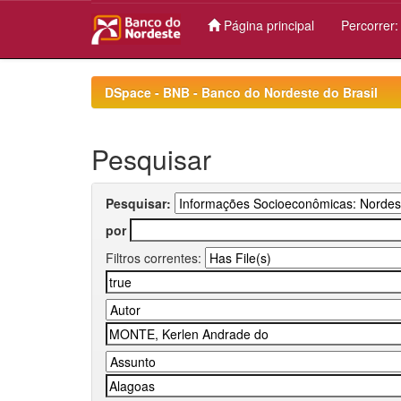
Página principal
Percorrer
Skip
navigation
DSpace - BNB - Banco do Nordeste do Brasil
Pesquisar
Pesquisar:
por
Filtros correntes: