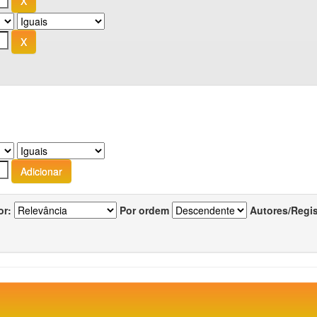
or:
Por ordem
Autores/Regi