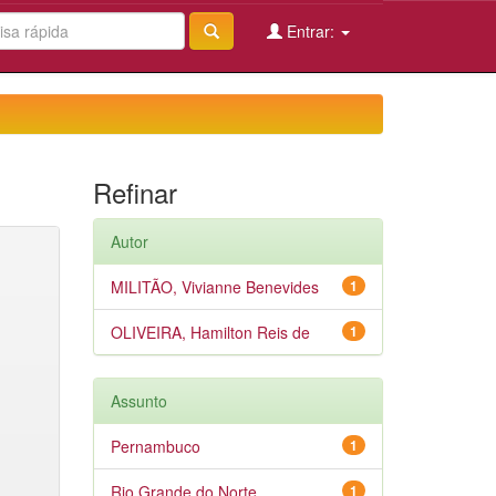
Entrar:
Refinar
Autor
MILITÃO, Vivianne Benevides
1
OLIVEIRA, Hamilton Reis de
1
Assunto
Pernambuco
1
Rio Grande do Norte
1