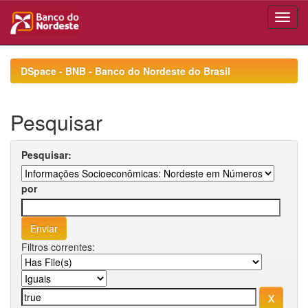
Skip
navigation
DSpace - BNB - Banco do Nordeste do Brasil
Pesquisar
Pesquisar:
por
Filtros correntes: